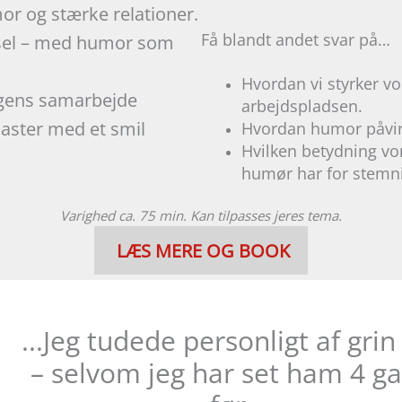
or og stærke relationer.
Få blandt andet svar på…
sel – med humor som
Hvordan vi styrker v
agens samarbejde
arbejdspladsen.
naster med et smil
Hvordan humor påvir
Hvilken betydning vo
humør har for stemni
Varighed ca. 75 min. Kan tilpasses jeres tema.
LÆS MERE OG BOOK
...Jeg tudede personligt af grin
– selvom jeg har set ham 4 g