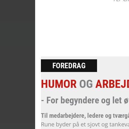
FOREDRAG
HUMOR
OG
ARBEJ
- For begyndere og let 
Til medarbejdere, ledere og tvær
Rune byder på et sjovt og tankev