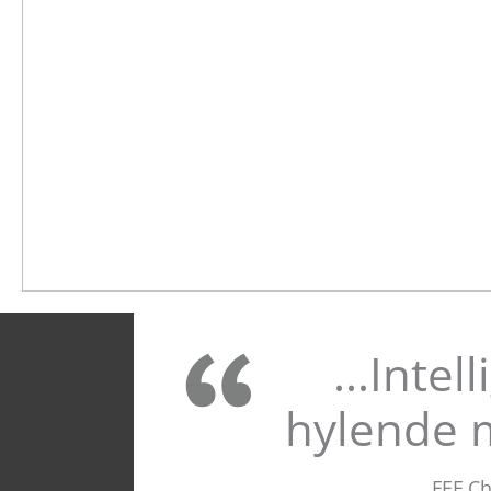
...Intel
hylende 
FEF C