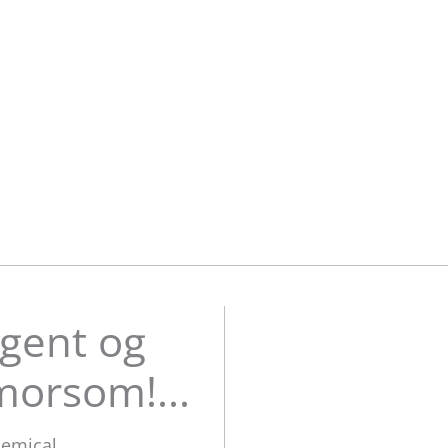
ligent og
morsom!...
hemical