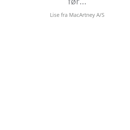
før...
Lise fra MacArtney A/S