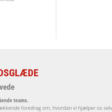
DSGLÆDE
øvede
gående teams.
ækkende foredrag om, hvordan vi hjælper os selv 