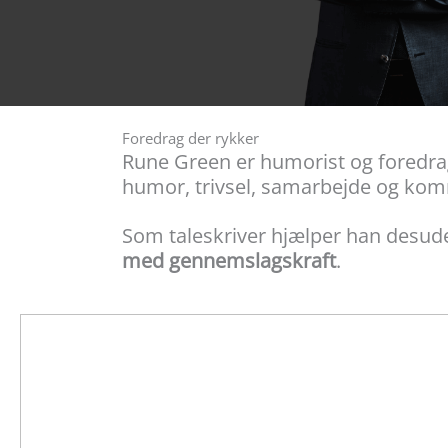
Foredrag der rykker
Rune Green er humorist og foredrags
humor, trivsel, samarbejde og ko
Som taleskriver hjælper han desud
med gennemslagskraft
.