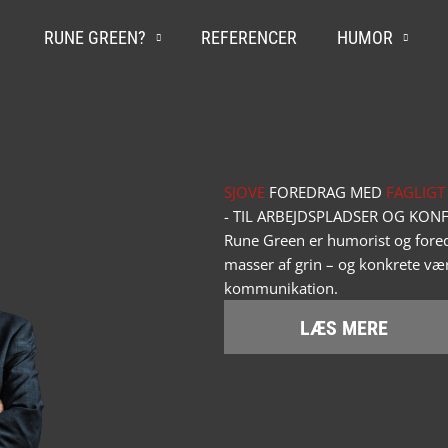
RUNE GREEN?
REFERENCER
HUMOR
SJOVE
FOREDRAG MED
FAGLIGT
- TIL ARBEJDSPLADSER OG KON
Rune Green er humorist og fored
masser af grin – og konkrete vær
kommunikation.
LÆS MERE