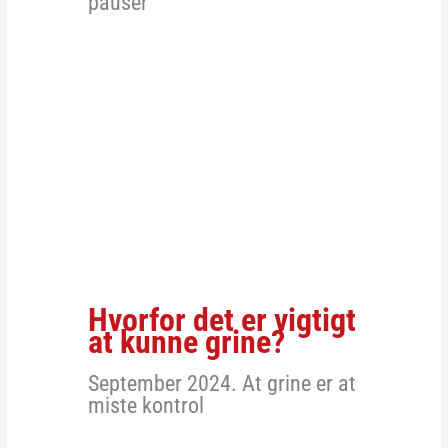
pauser
Hvorfor det er vigtigt
at kunne grine?
September 2024. At grine er at
miste kontrol